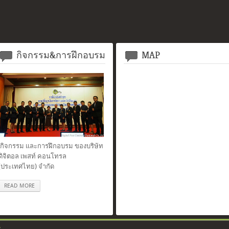
กิจกรรม&การฝึกอบรม
MAP
กิจกรรม และการฝึกอบรม ของบริษัท
ดิจิตอล เพสท์ คอนโทรล
(ประเทศไทย) จำกัด
READ MORE