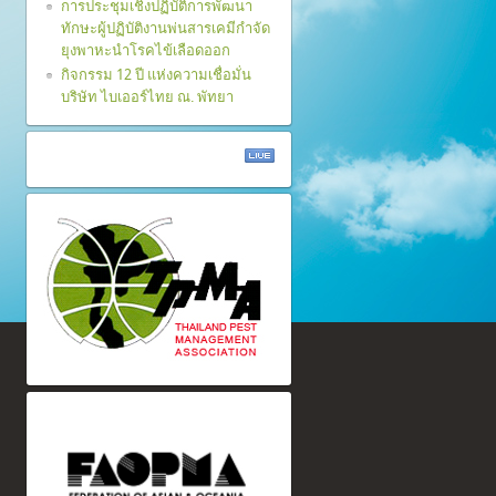
การประชุมเชิงปฏิบัติการพัฒนา
ทักษะผู้ปฏิบัติงานพ่นสารเคมีกำจัด
ยุงพาหะนำโรคไข้เลือดออก
กิจกรรม 12 ปี แห่งความเชื่อมั่น
บริษัท ไบเออร์ไทย ณ. พัทยา