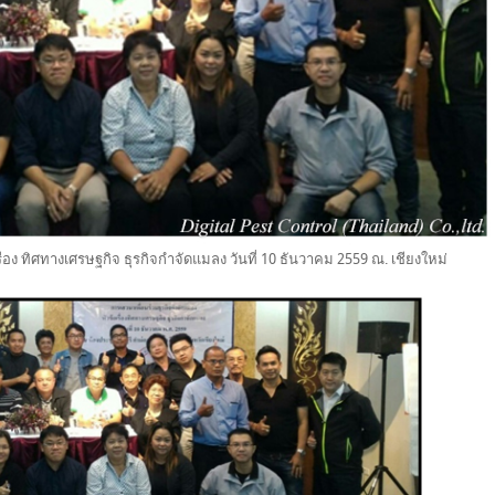
ื่อง ทิศทางเศรษฐกิจ ธุรกิจกำจัดแมลง วันที่ 10 ธันวาคม 2559 ณ. เชียงใหม่