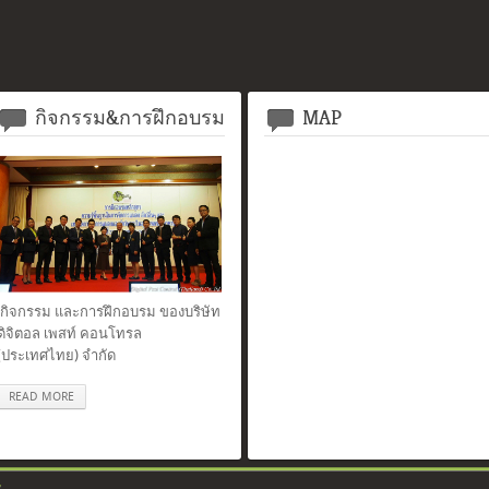
กิจกรรม&การฝึกอบรม
MAP
กิจกรรม และการฝึกอบรม ของบริษัท
ดิจิตอล เพสท์ คอนโทรล
(ประเทศไทย) จำกัด
READ MORE