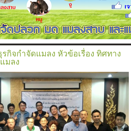
ตามเเนวคาน
วก
ท่อ
ุรกิจกำจัดแมลง หัวข้อเรื่อง ทิศทาง
ัดแมลง