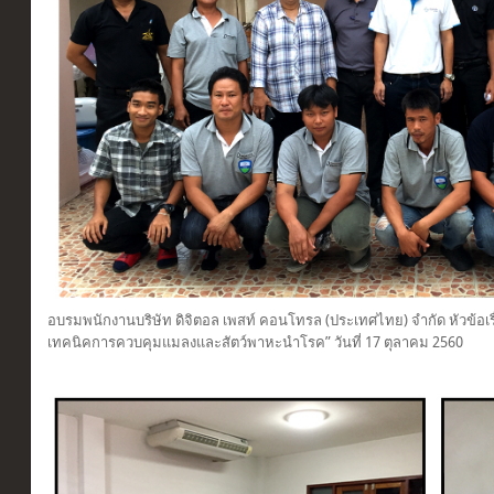
อบรมพนักงานบริษัท ดิจิตอล เพสท์ คอนโทรล (ประเทศไทย) จำกัด หัวข้อเรื
เทคนิคการควบคุมแมลงและสัตว์พาหะนำโรค” วันที่ 17 ตุลาคม 2560