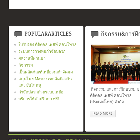
POPULARARTICLES
กิจกรรม&การฝ
ใบรับรอง ดิจิตอล เพสท์ คอนโทรล
ระบบการวางท่อกำจัดปลวก
ผลงานที่ผ่านมา
กิจกรรม
เป็นผลิตภัณฑ์เหยื่อเจลกำจัดมด
สมุนไพร Master cat ฉีดป้องกัน
และขับไล่หนู
กิจกรรม และการฝึกอบรม ขอ
กำจัดปลวกด้วยระบบเหยื่อ
ดิจิตอล เพสท์ คอนโทรล
บริการให้คำปรึกษา ฟรี!
(ประเทศไทย) จำกัด
READ MORE