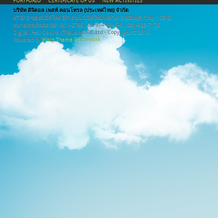
PORTFORIO
CERTIFICATE OF US
NEW ACTIVITIES
บริษัท ดิจิตอล เพสท์ คอนโทรล (ประเทศไทย) จำกัด
47/210 ซอยนิมิตใหม่ 3/1 ถนนนิมิตใหม่ แขวง/เขตมีนบุรี กทม. 10510.
หมายเลขติดต่อ:081-311-2796 , 02-914-6945-6 , 081-923-7175
Digital Pest Control (Thailand) Co.,Ltd - Copyright © 2016
Powered by
Warp Theme Framework