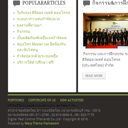
POPULARARTICLES
กิจกรรม&การฝ
ใบรับรอง ดิจิตอล เพสท์ คอนโทรล
ระบบการวางท่อกำจัดปลวก
ผลงานที่ผ่านมา
กิจกรรม
เป็นผลิตภัณฑ์เหยื่อเจลกำจัดมด
สมุนไพร Master cat ฉีดป้องกัน
และขับไล่หนู
กิจกรรม และการฝึกอบรม ขอ
กำจัดปลวกด้วยระบบเหยื่อ
ดิจิตอล เพสท์ คอนโทรล
บริการให้คำปรึกษา ฟรี!
(ประเทศไทย) จำกัด
READ MORE
PORTFORIO
CERTIFICATE OF US
NEW ACTIVITIES
บริษัท ดิจิตอล เพสท์ คอนโทรล (ประเทศไทย) จำกัด
47/210 ซอยนิมิตใหม่ 3/1 ถนนนิมิตใหม่ แขวง/เขตมีนบุรี กทม. 10510.
หมายเลขติดต่อ:081-311-2796 , 02-914-6945-6 , 081-923-7175
Digital Pest Control (Thailand) Co.,Ltd - Copyright © 2016
Powered by
Warp Theme Framework