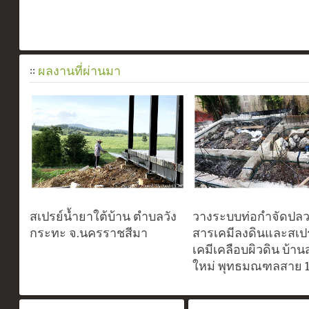
::
ผลงานที่ผ่านมา
สเปรย์น้ำยาใต้บ้าน ตำบลวัง
วางระบบท่อกำจัดปลว
กระทะ จ.นครราชสีมา
สารเคมีลงดินและสเป
เคมีเคลือบผิวดิน บ้าน
ใหม่ พุทธมณฑลสาย 