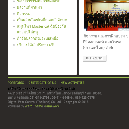
ระบบการวางท่อกำจัดปลวก
ผลงานที่ผ่านมา
กิจกรรม
เป็นผลิตภัณฑ์เหยื่อเจลกำจัดมด
สมุนไพร Master cat ฉีดป้องกัน
และขับไล่หนู
กิจกรรม และการฝึกอบรม ขอ
กำจัดปลวกด้วยระบบเหยื่อ
ดิจิตอล เพสท์ คอนโทรล
บริการให้คำปรึกษา ฟรี!
(ประเทศไทย) จำกัด
READ MORE
PORTFORIO
CERTIFICATE OF US
NEW ACTIVITIES
บริษัท ดิจิตอล เพสท์ คอนโทรล (ประเทศไทย) จำกัด
47/210 ซอยนิมิตใหม่ 3/1 ถนนนิมิตใหม่ แขวง/เขตมีนบุรี กทม. 10510.
หมายเลขติดต่อ:081-311-2796 , 02-914-6945-6 , 081-923-7175
Digital Pest Control (Thailand) Co.,Ltd - Copyright © 2016
Powered by
Warp Theme Framework