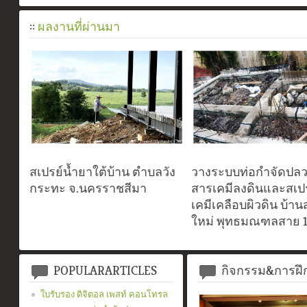
::
ผลงานที่ผ่านมา
สเปรย์น้ำยาใต้บ้าน ตำบลวัง
วางระบบท่อกำจัดปลว
กระทะ จ.นครราชสีมา
สารเคมีลงดินและสเป
เคมีเคลือบผิวดิน บ้าน
ใหม่ พุทธมณฑลสาย 
POPULARARTICLES
กิจกรรม&การฝ
ใบรับรอง ดิจิตอล เพสท์ คอนโทรล