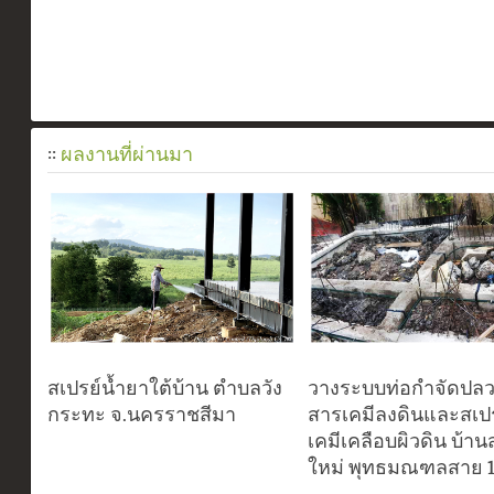
::
ผลงานที่ผ่านมา
สเปรย์น้ำยาใต้บ้าน ตำบลวัง
วางระบบท่อกำจัดปลว
กระทะ จ.นครราชสีมา
สารเคมีลงดินและสเป
เคมีเคลือบผิวดิน บ้าน
ใหม่ พุทธมณฑลสาย 