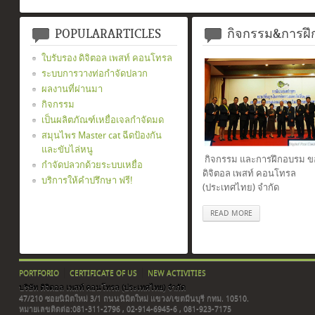
POPULARARTICLES
กิจกรรม&การฝ
ใบรับรอง ดิจิตอล เพสท์ คอนโทรล
ระบบการวางท่อกำจัดปลวก
ผลงานที่ผ่านมา
กิจกรรม
เป็นผลิตภัณฑ์เหยื่อเจลกำจัดมด
สมุนไพร Master cat ฉีดป้องกัน
และขับไล่หนู
กิจกรรม และการฝึกอบรม ขอ
กำจัดปลวกด้วยระบบเหยื่อ
ดิจิตอล เพสท์ คอนโทรล
บริการให้คำปรึกษา ฟรี!
(ประเทศไทย) จำกัด
READ MORE
PORTFORIO
CERTIFICATE OF US
NEW ACTIVITIES
บริษัท ดิจิตอล เพสท์ คอนโทรล (ประเทศไทย) จำกัด
47/210 ซอยนิมิตใหม่ 3/1 ถนนนิมิตใหม่ แขวง/เขตมีนบุรี กทม. 10510.
หมายเลขติดต่อ:081-311-2796 , 02-914-6945-6 , 081-923-7175