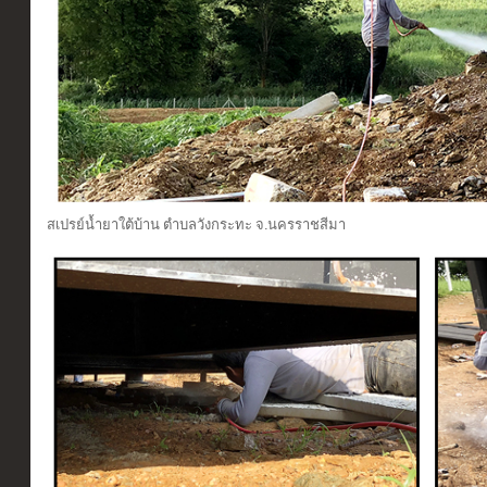
สเปรย์น้ำยาใต้บ้าน ตำบลวังกระทะ จ.นครราชสีมา