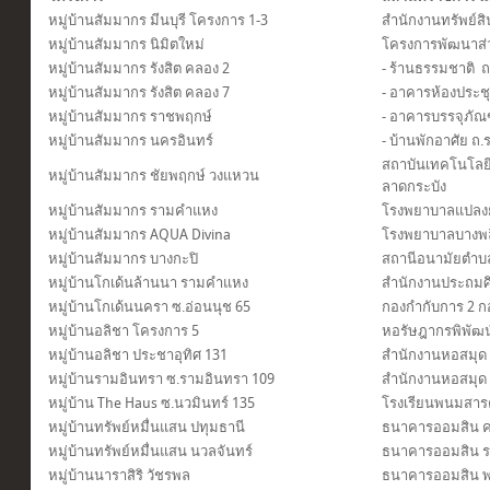
หมู่บ้านสัมมากร มีนบุรี โครงการ 1-3
สำนักงานทรัพย์สิ
หมู่บ้านสัมมากร นิมิตใหม่
โครงการพัฒนาส่
หมู่บ้านสัมมากร รังสิต คลอง 2
- ร้านธรรมชาติ 
หมู่บ้านสัมมากร รังสิต คลอง 7
- อาคารห้องประ
หมู่บ้านสัมมากร ราชพฤกษ์
- อาคารบรรจุภั
หมู่บ้านสัมมากร นครอินทร์
- บ้านพักอาศัย ถ
สถาบันเทคโนโลย
หมู่บ้านสัมมากร ชัยพฤกษ์ วงแหวน
ลาดกระบัง
หมู่บ้านสัมมากร รามคำแหง
โรงพยาบาลแปลงย
หมู่บ้านสัมมากร AQUA Divina
โรงพยาบาลบางพล
หมู่บ้านสัมมากร บางกะปิ
สถานีอนามัยตำบ
หมู่บ้านโกเด้นล้านนา รามคำแหง
สำนักงานประถมศึ
หมู่บ้านโกเด้นนครา ซ.อ่อนนุช 65
กองกำกับการ 2 กอ
หมู่บ้านอลิชา โครงการ 5
หอรัษฎากรพิพัฒน์
หมู่บ้านอลิชา ประชาอุทิศ 131
สำนักงานหอสมุด
หมู่บ้านรามอินทรา ซ.รามอินทรา 109
สำนักงานหอสมุด 
หมู่บ้าน The Haus ซ.นวมินทร์ 135
โรงเรียนพนมสารค
หมู่บ้านทรัพย์หมื่นแสน ปทุมธานี
ธนาคารออมสิน ค
หมู่บ้านทรัพย์หมื่นแสน นวลจันทร์
ธนาคารออมสิน ร
หมู่บ้านนาราสิริ วัชรพล
ธนาคารออมสิน 