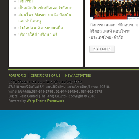
กิจกรรม
เป็นผลิตภัณฑ์เหยื่อเจลกำจัดมด
สมุนไพร Master cat ฉีดป้องกัน
และขับไล่หนู
กิจกรรม และการฝึกอบรม ขอ
กำจัดปลวกด้วยระบบเหยื่อ
ดิจิตอล เพสท์ คอนโทรล
บริการให้คำปรึกษา ฟรี!
(ประเทศไทย) จำกัด
READ MORE
PORTFORIO
CERTIFICATE OF US
NEW ACTIVITIES
บริษัท ดิจิตอล เพสท์ คอนโทรล (ประเทศไทย) จำกัด
47/210 ซอยนิมิตใหม่ 3/1 ถนนนิมิตใหม่ แขวง/เขตมีนบุรี กทม. 10510.
หมายเลขติดต่อ:081-311-2796 , 02-914-6945-6 , 081-923-7175
Digital Pest Control (Thailand) Co.,Ltd - Copyright © 2016
Powered by
Warp Theme Framework