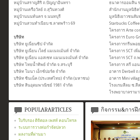
หมู่บ้านสราญสิริ ถ.ปัญญาอินทรา
ธนาคารออมสิน 
หมู่บ้านเครือวัลย์ ถ.สุวินทวงศ์
สำนักงานมูลนิธิค
หมู่บ้านนนท์นคร จ.นนทบุรี
มูลนิธิเยาวชนสัม
หมู่บ้านสวนทำเนียบ ซ.ลาดพร้าว 69
Starbucks Coffe
โครงการ Arte co
บริษัท
โครงการ Euro Gr
บริษัท ยูเนี่ยนซิป จำกัด
โครงการกรีนพอย
บริษัท ยูเนี่ยน เว็ลธ์ แมเนจเม้นท์ จำกัด
โครงการ SCT เพิ่
บริษัท ยูเนี่ยน แอสเซท แมนเนจเม้นท์ จำกัด
โครงการ SCT ถ.
บริษัท ไทยน้ำทิพย์ จำกัด จ.สระบุรี
โครงการ สกี แอน
บริษัท โมนา เอ็กซ์ปอร์ต จำกัด
อาคาร Derbell ถ.
บริษัท ซินเน็ค (ประเทศไทย) จํากัด (มหาชน)
อาคาร Mini villag
บริษัท สินอุดมพาณิชย์ 1981 จํากัด
โรงแรมสีลม ซ.สี
โรงพยาบาลรามาธ
POPULARARTICLES
กิจกรรม&การฝ
ใบรับรอง ดิจิตอล เพสท์ คอนโทรล
ระบบการวางท่อกำจัดปลวก
ผลงานที่ผ่านมา