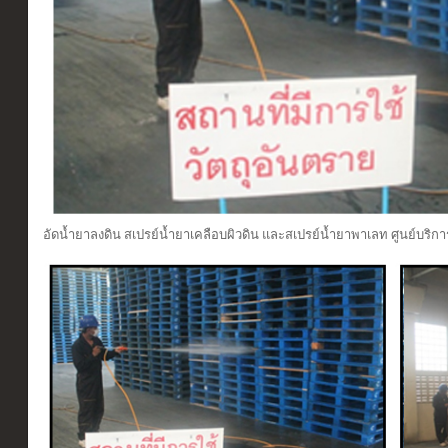
อัดน้ำยาลงดิน สเปรย์น้ำยาเคลือบผิวดิน และสเปรย์น้ำยาพาเลท ศูนย์บริก