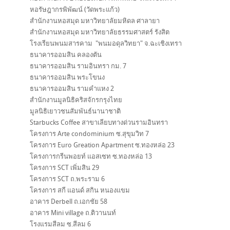
หอรัษฎากรพิพัฒน์ (วัดพระแก้ว)
สำนักงานหอสมุด มหาวิทยาลัยมหิดล ศาลายา
สำนักงานหอสมุด มหาวิทยาลัยธรรมศาสตร์ รังสิต
โรงเรียนพนมสารคาม "พนมอดุลวิทยา" จ.ฉะเชิงเทรา
ธนาคารออมสิน คลองตัน
ธนาคารออมสิน รามอินทรา กม. 7
ธนาคารออมสิน พระโขนง
ธนาคารออมสิน รามคำแหง 2
สำนักงานมูลนิธิคริสจักรกรุงไทย
มูลนิธิเยาวชนสัมพันธ์นานาชาติ
Starbucks Coffee สาขาเลียบทางด่วนรามอินทรา
โครงการ Arte condominium ซ.สุขุมวิท 7
โครงการ Euro Greation Apartment ซ.ทองหล่อ 23
โครงการกรีนพอยท์ แอสเซท ซ.ทองหล่อ 13
โครงการ SCT เพิ่มสิน 29
โครงการ SCT ถ.พระราม 6
โครงการ สกี แอนด์ สกิน หนองแขม
อาคาร Derbell ถ.เอกชัย 58
อาคาร Mini village ถ.ติวานนท์
โรงแรมสีลม ซ.สีลม 6