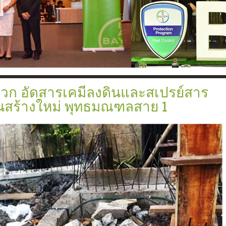
ดปลวกตามเเนวคาน
วก
ท่อ
วก อัดสารเคมีลงดินและสเปรย์สาร
้านสร้างใหม่ พุทธมณฑลสาย 1