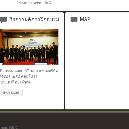
โรงพยาบาลรามาธิบดี
กิจกรรม&การฝึกอบรม
MAP
กิจกรรม และการฝึกอบรม ของบริษัท
ดิจิตอล เพสท์ คอนโทรล
(ประเทศไทย) จำกัด
READ MORE
S
ี กทม. 10510.