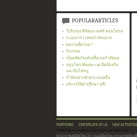
POPULARARTICLES
ใบรับรอง ดิจิตอล เพสท์ คอนโทรล
ระบบการวางท่อกำจัดปลวก
ผลงานที่ผ่านมา
กิจกรรม
เป็นผลิตภัณฑ์เหยื่อเจลกำจัดมด
สมุนไพร Master cat ฉีดป้องกัน
และขับไล่หนู
กำจัดปลวกด้วยระบบเหยื่อ
บริการให้คำปรึกษา ฟรี!
PORTFORIO
CERTIFICATE OF US
NEW ACTIVITIE
บริษัท ดิจิตอล เพสท์ คอนโทรล (ประเทศไทย) จำกัด
47/210 ซอยนิมิตใหม่ 3/1 ถนนนิมิตใหม่ แขวง/เขตมีนบุร