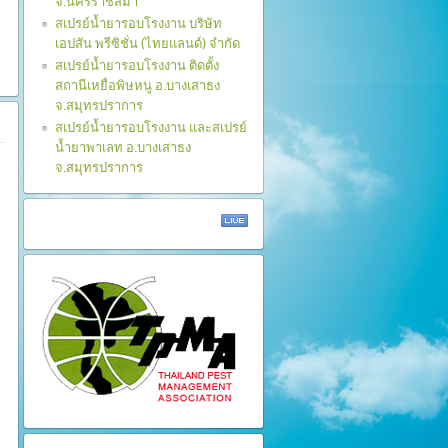
จ.นครราชสีมา
สเปรย์น้ำยารอบโรงงาน บริษัท
เอปสัน พรีซิชั่น (ไทยแลนด์) จำกัด
สเปรย์น้ำยารอบโรงงาน ติดตั้ง
สถานีเหยื่อพิษหนู อ.บางเสาธง
จ.สมุทรปราการ
สเปรย์น้ำยารอบโรงงาน และสเปรย์
น้ำยาพาเลท อ.บางเสาธง
จ.สมุทรปราการ