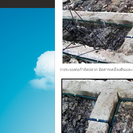
วางระบบท่อกำจัดปลวก อัดสารเคมีลงดินและส