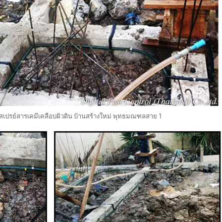
เปรย์สารเคมีเคลือบผิวดิน บ้านสร้างใหม่ พุทธมณฑลสาย 1