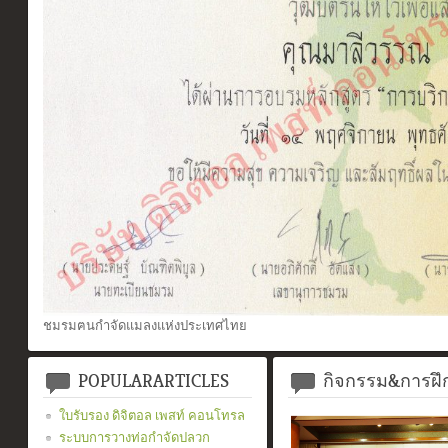
ชมรมฅนกำจัดแมลงแห่งประเทศไทย
POPULARARTICLES
กิจกรรม&การฝ
ใบรับรอง ดิจิตอล เพสท์ คอนโทรล
ระบบการวางท่อกำจัดปลวก