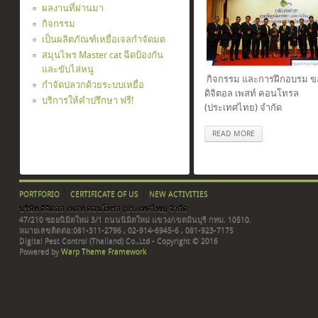
ผลงานที่ผ่านมา
กิจกรรม
เป็นผลิตภัณฑ์เหยื่อเจลกำจัดมด
สมุนไพร Master cat ฉีดป้องกัน
และขับไล่หนู
กิจกรรม และการฝึกอบรม ขอ
กำจัดปลวกด้วยระบบเหยื่อ
ดิจิตอล เพสท์ คอนโทรล
บริการให้คำปรึกษา ฟรี!
(ประเทศไทย) จำกัด
READ MORE
PORTFORIO
CERTIFICATE OF US
NEW ACTIVITIES
บริษัท ดิจิตอล เพสท์ คอนโทรล (ประเทศไทย) จำกัด
47/210 ซอยนิมิตใหม่ 3/1 ถนนนิมิตใหม่ แขวง/เขตมีนบุรี กทม. 10510.
หมายเลขติดต่อ:081-311-2796 , 02-914-6945-6 , 081-923-7175
Digital Pest Control (Thailand) Co.,Ltd - Copyright © 2016
Powered by
Warp Theme Framework