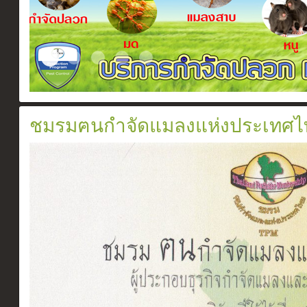
Slide2017 11 1
Certificate
ระบบวางท่อกำจัดปลวกตามเเนวคาน
สเปรย์ยากำจัดปลวก
อัดน้ำยาเข้าท่อ
ชมรมฅนกำจัดแมลงแห่งประเทศไ