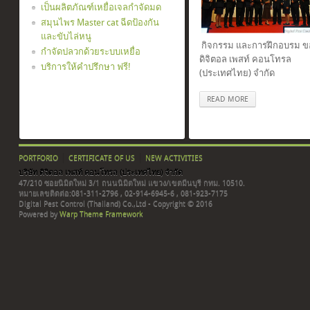
เป็นผลิตภัณฑ์เหยื่อเจลกำจัดมด
สมุนไพร Master cat ฉีดป้องกัน
และขับไล่หนู
กิจกรรม และการฝึกอบรม ขอ
กำจัดปลวกด้วยระบบเหยื่อ
ดิจิตอล เพสท์ คอนโทรล
บริการให้คำปรึกษา ฟรี!
(ประเทศไทย) จำกัด
READ MORE
PORTFORIO
CERTIFICATE OF US
NEW ACTIVITIES
บริษัท ดิจิตอล เพสท์ คอนโทรล (ประเทศไทย) จำกัด
47/210 ซอยนิมิตใหม่ 3/1 ถนนนิมิตใหม่ แขวง/เขตมีนบุรี กทม. 10510.
หมายเลขติดต่อ:081-311-2796 , 02-914-6945-6 , 081-923-7175
Digital Pest Control (Thailand) Co.,Ltd - Copyright © 2016
Powered by
Warp Theme Framework