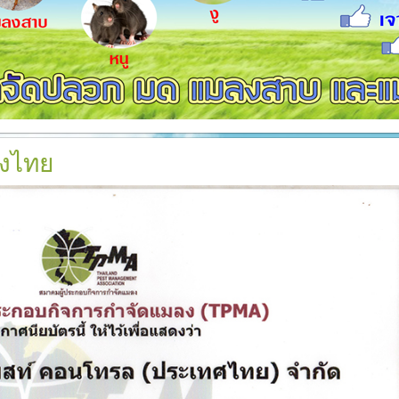
ตามเเนวคาน
วก
ท่อ
งไทย